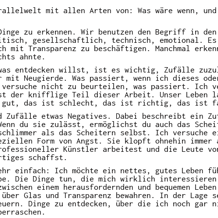
rallelwelt mit allen Arten von: Was wäre wenn, und
Dinge zu erkennen. Wir benutzen den Begriff in den
itisch, gesellschaftlich, technisch, emotional. Es
ch mit Transparenz zu beschäftigen. Manchmal erken
chts ahnte.
was entdecken willst, ist es wichtig, Zufälle zuzu
r mit Neugierde. Was passiert, wenn ich dieses ode
 versuche nicht zu beurteilen, was passiert. Ich v
st der knifflige Teil dieser Arbeit. Unser Leben l
 gut, das ist schlecht, das ist richtig, das ist f
d Zufälle etwas Negatives. Dabei beschreibt ein Zu
Wenn du sie zulässt, ermöglichst du auch das Schei
schlimmer als das Scheitern selbst. Ich versuche e
eziellen Form von Angst. Sie klopft ohnehin immer 
rofessioneller Künstler arbeitest und die Leute vo
rtiges schaffst.
ehr einfach: Ich möchte ein nettes, gutes Leben fü
be. Die Dinge tun, die mich wirklich interessieren
zwischen einem herausfordernden und bequemen Leben
 über Glas und Transparenz bewahren. In der Lage s
euern. Dinge zu entdecken, über die ich noch gar n
berraschen.