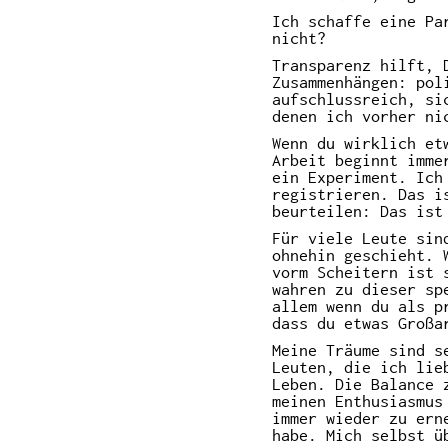
Ich schaffe eine Pa
nicht?
Transparenz hilft, 
Zusammenhängen: pol
aufschlussreich, si
denen ich vorher ni
Wenn du wirklich et
Arbeit beginnt imme
ein Experiment. Ich
registrieren. Das i
beurteilen: Das ist
Für viele Leute sin
ohnehin geschieht. 
vorm Scheitern ist 
wahren zu dieser sp
allem wenn du als p
dass du etwas Großa
Meine Träume sind s
Leuten, die ich lie
Leben. Die Balance 
meinen Enthusiasmus
immer wieder zu ern
habe. Mich selbst ü