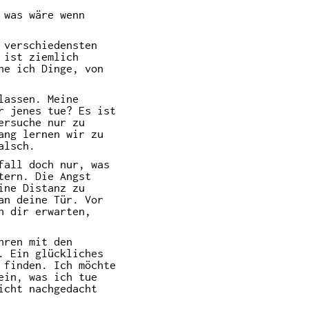
 was wäre wenn
 verschiedensten
 ist ziemlich
ne ich Dinge, von
lassen. Meine
r jenes tue? Es ist
ersuche nur zu
ang lernen wir zu
alsch.
fall doch nur, was
tern. Die Angst
ine Distanz zu
an deine Tür. Vor
n dir erwarten,
hren mit den
. Ein glückliches
 finden. Ich möchte
ein, was ich tue
icht nachgedacht